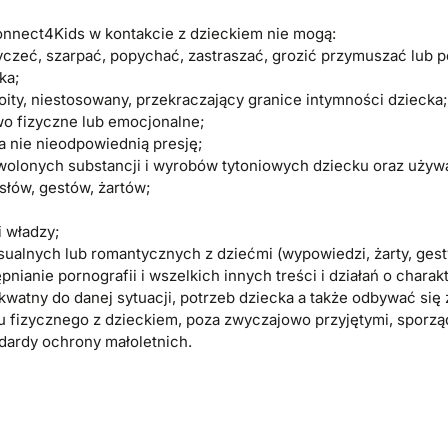
nnect4Kids w kontakcie z dzieckiem nie mogą:
czeć, szarpać, popychać, zastraszać, grozić przymuszać lub p
ka;
ity, niestosowany, przekraczający granice intymności dziecka;
o fizyczne lub emocjonalne;
 nie nieodpowiednią presję;
wolonych substancji i wyrobów tytoniowych dziecku oraz używ
łów, gestów, żartów;
 władzy;
sualnych lub romantycznych z dziećmi (wypowiedzi, żarty, ges
ianie pornografii i wszelkich innych treści i działań o chara
kwatny do danej sytuacji, potrzeb dziecka a także odbywać się 
 fizycznego z dzieckiem, poza zwyczajowo przyjętymi, sporząd
dardy ochrony małoletnich.