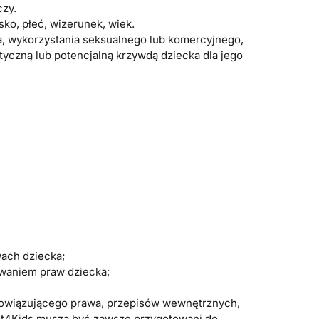
czy.
ko, płeć, wizerunek, wiek.
a, wykorzystania seksualnego lub komercyjnego,
tyczną lub potencjalną krzywdą dziecka dla jego
wach dziecka;
owaniem praw dziecka;
obowiązującego prawa, przepisów wewnętrznych,
ct4Kids muszą być zawsze przygotowani do