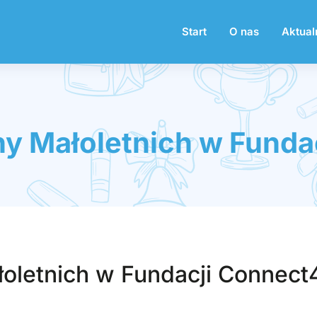
Start
O nas
Aktual
y Małoletnich w Funda
oletnich w Fundacji Connect