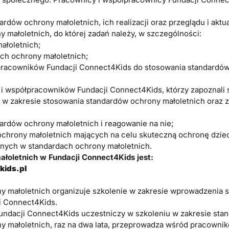
dów ochrony małoletnich, ich realizacji oraz przeglądu i aktua
 małoletnich, do której zadań należy, w szczególności:
ałoletnich;
ch ochrony małoletnich;
racowników Fundacji Connect4Kids do stosowania standardów
 współpracowników Fundacji Connect4Kids, którzy zapoznali s
 w zakresie stosowania standardów ochrony małoletnich oraz
ardów ochrony małoletnich i reagowanie na nie;
chrony małoletnich mających na celu skuteczną ochronę dzie
nych w standardach ochrony małoletnich.
łoletnich w Fundacji Connect4Kids jest:
ids.pl
y małoletnich organizuje szkolenie w zakresie wprowadzenia 
i Connect4Kids.
ndacji Connect4Kids uczestniczy w szkoleniu w zakresie sta
y małoletnich, raz na dwa lata, przeprowadza wśród pracown