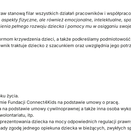
raw stanową filar wszystkich działań pracowników i współpra
 aspekty fizyczne, ale również emocjonalne, intelektualne, spo
ienia pełnego rozwoju dziecka i pomocy mu w osiąganiu swoj
ormom krzywdzenia dzieci, a także podkreślamy podmiotowość d
nik traktuje dziecko z szacunkiem oraz uwzględnia jego potr
ku życia.
rmie Fundacji Connect4Kids na podstawie umowy o pracę.
 na podstawie umowy cywilnoprawnej a także inna osoba wykon
lontariatu, itp.
eprezentowania dziecka na mocy odpowiednich regulacji prawn
sady zgodę jednego opiekuna dziecka w bieżących, zwykłych 