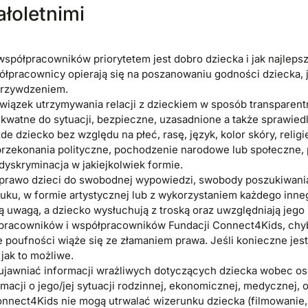
łoletnimi
spółpracowników priorytetem jest dobro dziecka i jak najleps
ółpracownicy opierają się na poszanowaniu godności dziecka,
krzywdzeniem.
iązek utrzymywania relacji z dzieckiem w sposób transparentn
kwatne do sytuacji, bezpieczne, uzasadnione a także sprawied
 dziecko bez względu na płeć, rasę, język, kolor skóry, relig
 przekonania polityczne, pochodzenie narodowe lub społeczne,
 dyskryminacja w jakiejkolwiek formie.
prawo dzieci do swobodnej wypowiedzi, swobody poszukiwania
ruku, w formie artystycznej lub z wykorzystaniem każdego inn
ą uwagą, a dziecko wysłuchują z troską oraz uwzględniają jego 
pracowników i współpracowników Fundacji Connect4Kids, chyba
 poufności wiąże się ze złamaniem prawa. Jeśli konieczne jest
 jak to możliwe.
ujawniać informacji wrażliwych dotyczących dziecka wobec o
rmacji o jego/jej sytuacji rodzinnej, ekonomicznej, medycznej, 
nnect4Kids nie mogą utrwalać wizerunku dziecka (filmowanie, 