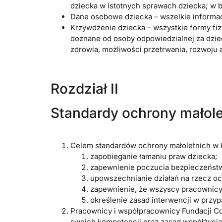
dziecka w istotnych sprawach dziecka; w 
Dane osobowe dziecka – wszelkie informacj
Krzywdzenie dziecka – wszystkie formy fi
doznane od osoby odpowiedzialnej za dziec
zdrowia, możliwości przetrwania, rozwoju 
Rozdział II
Standardy ochrony małole
Celem standardów ochrony małoletnich w F
zapobieganie łamaniu praw dziecka;
zapewnienie poczucia bezpieczeńst
upowszechnianie działań na rzecz oc
zapewnienie, że wszyscy pracownicy 
określenie zasad interwencji w przy
Pracownicy i współpracownicy Fundacji Co
swoich kompetencji oraz zasad współżyci