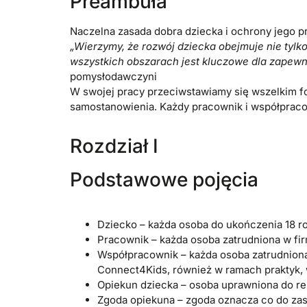
Preambuła
Naczelna zasada dobra dziecka i ochrony jego p
„Wierzymy, że rozwój dziecka obejmuje nie tylko
wszystkich obszarach jest kluczowe dla zapewn
pomysłodawczyni
W swojej pracy przeciwstawiamy się wszelkim f
samostanowienia. Każdy pracownik i współpracow
Rozdział I
Podstawowe pojęcia
Dziecko – każda osoba do ukończenia 18 ro
Pracownik – każda osoba zatrudniona w fi
Współpracownik – każda osoba zatrudniona
Connect4Kids, również w ramach praktyk, wo
Opiekun dziecka – osoba uprawniona do r
Zgoda opiekuna – zgoda oznacza co do za