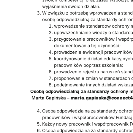
wyjaśnienia swoich działań.
W związku z potrzebą wprowadzenia standar
osobę odpowiedzialną za standardy ochrony
wprowadzenie standardów ochrony m
upowszechnianie wiedzy o standarda
przygotowanie pracowników i współp
dokumentowania tej czynności;
prowadzenie ewidencji pracowników i
koordynowanie działań edukacyjnych
pracowników poprzez szkolenia;
prowadzenie rejestru naruszeń stand
proponowanie zmian w standardach o
podejmowanie innych działań wskaza
Osobą odpowiedzialną za standardy ochrony ma
Marta Gapińska –
marta.gapinska@connect4k
Osoba odpowiedzialna za standardy ochron
pracowników i współpracowników Fundacj
Każdy nowy pracownik i współpracownik Fu
Osoba odpowiedzialna za standardy ochron