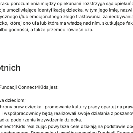
braku porozumienia między opiekunami rozstrzyga sąd opiekuń
e umożliwiające identyfikację dziecka, w tym jego imię, nazwis
zycznego i/lub emocjonalnego złego traktowania, zaniedbywani
ko, której ono ufa lub która ma władzę nad nim, skutkujące fak
albo godności, a także przemoc rówieśnicza.
tnich
undacji Connect4Kids jest:
wa dzieciom;
hrony praw dziecka i promowanie kultury pracy opartej na pra
i współpracownicy będą realizowali swoje działania z poszan
padku podejrzenia krzywdzenia dziecka.
nnect4Kids realizując powyższe cele działają na podstawie 
a społecznego. Pracownicy i współpracownicy Fundacji Conne